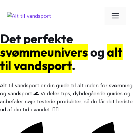
Hop
til
Men
indhold
Det perfekte
svømmeunivers
og
alt
til vandsport
.
Alt til vandsport er din guide til alt inden for svømning
og vandsport 🌊 Vi deler tips, dybdegående guides og
anbefaler nøje testede produkter, så du får det bedste
ud af din tid i vandet. 🏊‍♀️