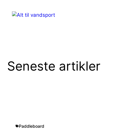
Hop
til
Menu
indhold
Seneste artikler
Paddleboard