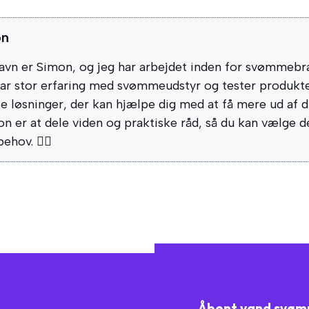
on
avn er Simon, og jeg har arbejdet inden for svømmebran
ar stor erfaring med svømmeudstyr og tester produkter
e løsninger, der kan hjælpe dig med at få mere ud af di
on er at dele viden og praktiske råd, så du kan vælge det
ehov. 🏊‍♂️
Åbent vand svøm