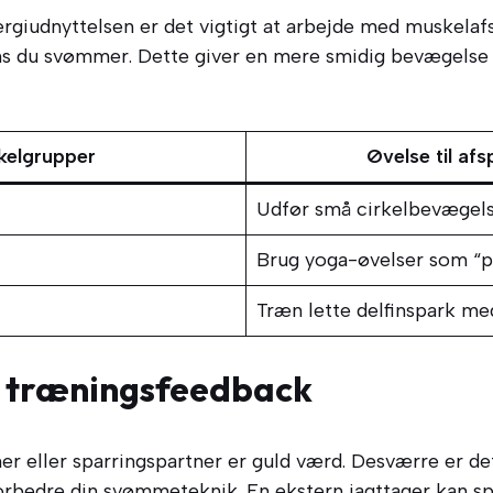
rgiudnyttelsen er det vigtigt at arbejde med muskelafs
s du svømmer. Dette giver en mere smidig bevægelse 
elgrupper
Øvelse til af
Udfør små cirkelbevægelse
Brug yoga-øvelser som “
Træn lette delfinspark m
t træningsfeedback
r eller sparringspartner er guld værd. Desværre er det
forbedre din svømmeteknik. En ekstern iagttager kan sp