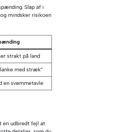
pænding. Slap af i
og mindsker risikoen
spænding
r strakt på land
planke med stræk”
ed en svømmetavle
 en udbredt fejl at
otte detaljer, som du