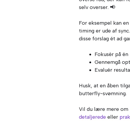
selv overser. 📢
For eksempel kan en t
timing er ude af sync
disse forslag ét ad g
Fokusér på én 
Gennemgå opta
Evaluér result
Husk, at en åben tilg
butterfly-svømning.
Vil du lære mere om 
detaljerede
eller
prak