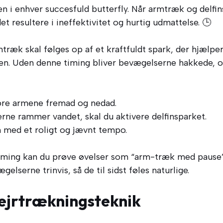
n i enhver succesfuld butterfly. Når armtræk og delfin
t resultere i ineffektivitet og hurtig udmattelse. 🕒
træk skal følges op af et kraftfuldt spark, der hjælpe
en. Uden denne timing bliver bevægelserne hakkede, o
øre armene fremad og nedad.
rne rammer vandet, skal du aktivere delfinsparket.
 med et roligt og jævnt tempo.
iming kan du prøve øvelser som “arm-træk med pause” i
lserne trinvis, så de til sidst føles naturlige.
vejrtrækningsteknik