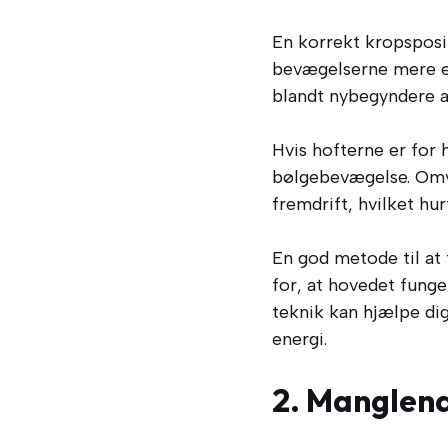
En korrekt kropsposit
bevægelserne mere ef
blandt nybegyndere at l
Hvis hofterne er for
bølgebevægelse. Omve
fremdrift, hvilket hur
En god metode til at f
for, at hovedet funge
teknik kan hjælpe di
energi.
2. Manglen