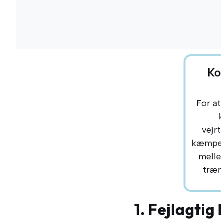
Ko
For at
vejr
kæmper 
melle
træn
1. Fejlagtig