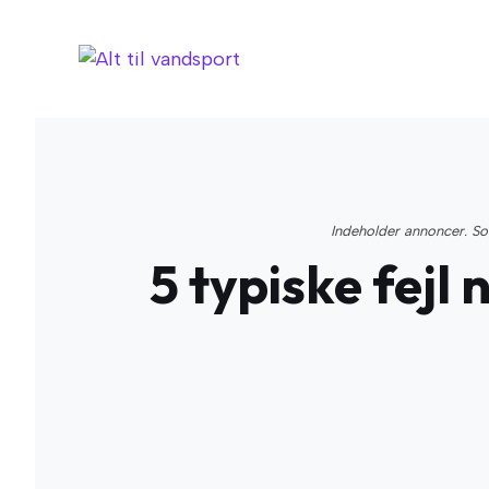
Hop
til
indhold
Indeholder annoncer. Som
5 typiske fej