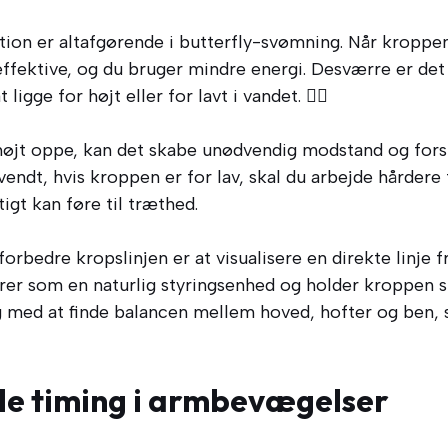
ion er altafgørende i butterfly-svømning. Når kroppen
fektive, og du bruger mindre energi. Desværre er det 
igge for højt eller for lavt i vandet. 🏊‍♂️
 højt oppe, kan det skabe unødvendig modstand og fors
ndt, hvis kroppen er for lav, skal du arbejde hårdere 
tigt kan føre til træthed.
orbedre kropslinjen er at visualisere en direkte linje f
rer som en naturlig styringsenhed og holder kroppen s
g med at finde balancen mellem hoved, hofter og ben, s
de timing i armbevægelser