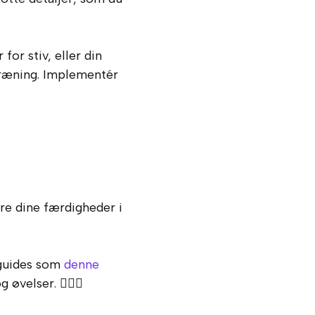
or stiv, eller din
 træning. Implementér
dre dine færdigheder i
 guides som
denne
 øvelser. 🏊‍♀️✨