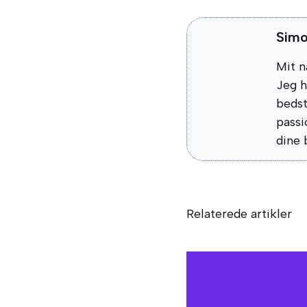
Sim
Mit n
Jeg h
bedst
passi
dine b
Relaterede artikler