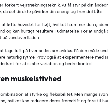
er forkert vejrtrækningsteknik. At få styr på din åndedr
 da det direkte påvirker din energi og fremdrift. 🌬️
l at løfte hovedet for højt, hvilket hæmmer den glide
d og kan hurtigt resultere i udmattelse. For at undgå 
t på vandoverfladen.
r at tage luft på hver anden armcyklus. På den måde un
re naturlig rytme. Prøv også at eksperimentere med s
ndedræt for at skabe variation og bedre kontrol.
en muskelstivhed
kombination af styrke og fleksibilitet. Men mange s
ne, hvilket kan reducere deres fremdrift og føre til hu