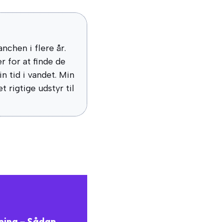
chen i flere år.
 for at finde de
n tid i vandet. Min
 rigtige udstyr til
ning – Sådan