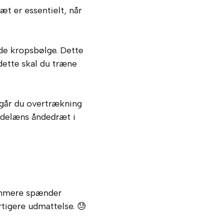
æt er essentielt, når
nde kropsbølge. Dette
dette skal du træne
dgår du overtrækning
idelæns åndedræt i
vømmere spænder
rtigere udmattelse. 😓