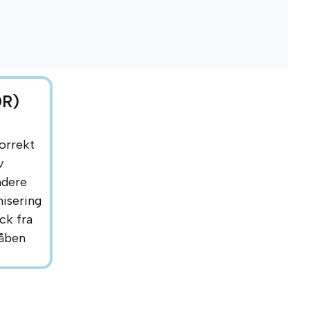
DR)
korrekt
v
ndere
nisering
ck fra
 åben