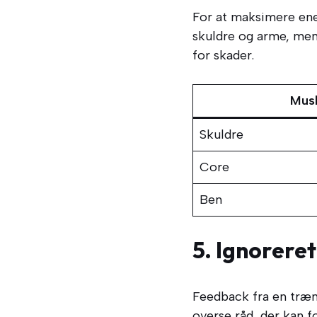
For at maksimere ene
skuldre og arme, men
for skader.
Musk
Skuldre
Core
Ben
5. Ignorere
Feedback fra en træne
overse råd, der kan 