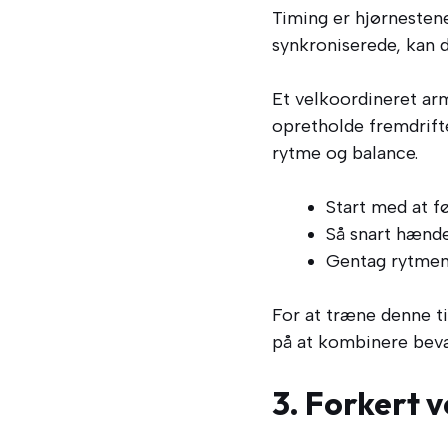
Timing er hjørnestene
synkroniserede, kan de
Et velkoordineret arm
opretholde fremdrift
rytme og balance.
Start med at f
Så snart hænde
Gentag rytmen
For at træne denne t
på at kombinere bevæge
3. Forkert 