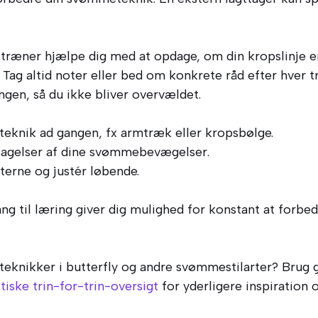
ræner hjælpe dig med at opdage, om din kropslinje er f
. Tag altid noter eller bed om konkrete råd efter hver
angen, så du ikke bliver overvældet.
teknik ad gangen, fx armtræk eller kropsbølge.
gelser af dine svømmebevægelser.
aterne og justér løbende.
ang til læring giver dig mulighed for konstant at forbe
teknikker i butterfly og andre svømmestilarter? Brug
tiske trin-for-trin-oversigt
for yderligere inspiration og