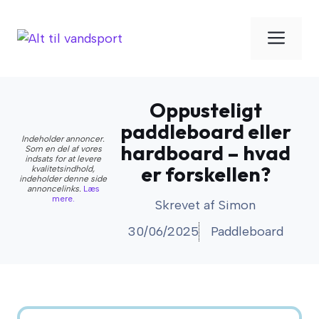
Hop
til
Men
indhold
Oppusteligt
paddleboard eller
Indeholder annoncer.
hardboard – hvad
Som en del af vores
indsats for at levere
er forskellen?
kvalitetsindhold,
indeholder denne side
annoncelinks.
Læs
mere.
Skrevet af
Simon
30/06/2025
Paddleboard