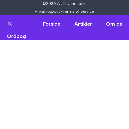
©2026 Alt til vandsport
Privatlivspolitik
Terms of Service
Forside
Artikler
Om os
Luk
Ordbog