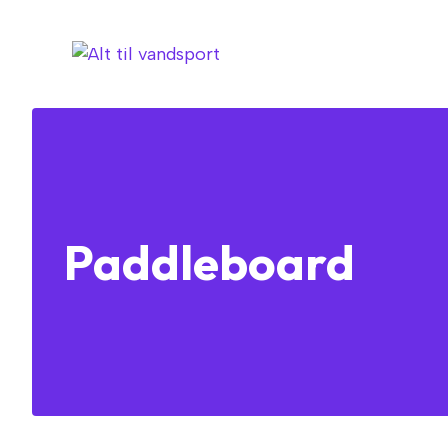
Hop
til
indhold
Paddleboard