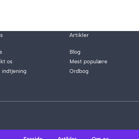
s
Artikler
s
Blog
kt os
Mest populære
 indtjening
Ordbog