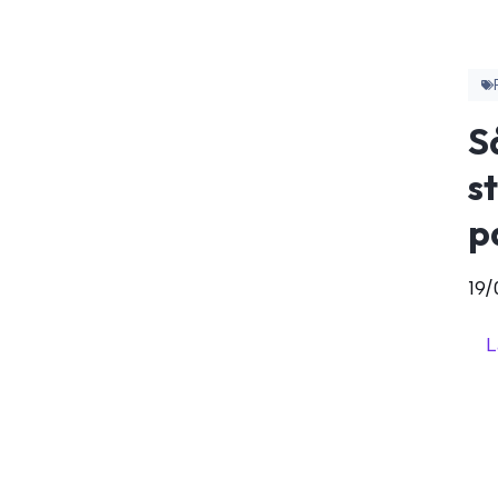
S
s
p
19/
L