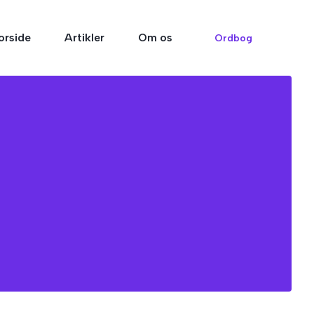
orside
Artikler
Om os
Ordbog