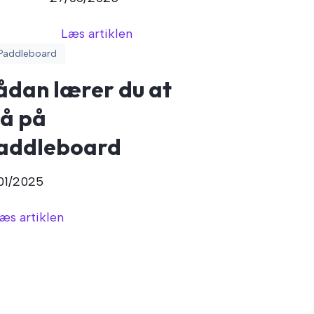
Læs artiklen
Paddleboard
ådan lærer du at
tå på
addleboard
01/2025
æs artiklen