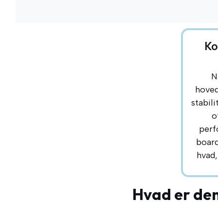
Ko
N
hoved
stabil
o
perf
board
hvad,
Hvad er den