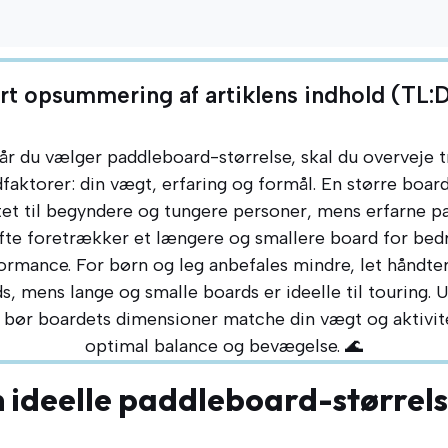
rt opsummering af artiklens indhold (TL:
år du vælger paddleboard-størrelse, skal du overveje t
faktorer: din vægt, erfaring og formål. En større board
itet til begyndere og tungere personer, mens erfarne p
fte foretrækker et længere og smallere board for bed
ormance. For børn og leg anbefales mindre, let håndte
s, mens lange og smalle boards er ideelle til touring. 
 bør boardets dimensioner matche din vægt og aktivit
optimal balance og bevægelse. 🌊
 ideelle paddleboard-størrels