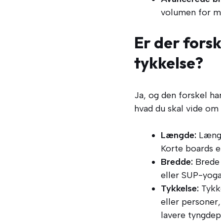
volumen for ma
Er der fors
tykkelse?
Ja, og den forskel ha
hvad du skal vide om
Længde:
Længe
Korte boards e
Bredde:
Brede 
eller SUP-yoga
Tykkelse:
Tykke
eller personer,
lavere tyngdep