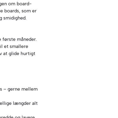
ingen om board-
ge boards, som er
g smidighed.
de første måneder.
il et smallere
at glide hurtigt
ds – gerne mellem
llige længder alt
redde og lavere