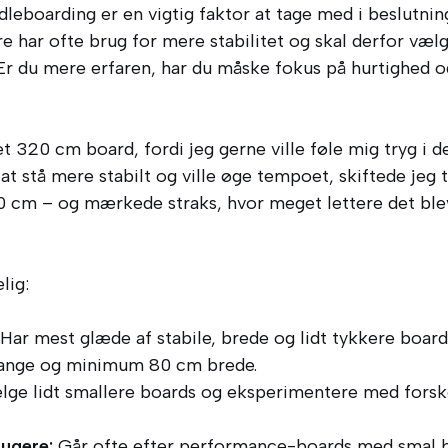
dleboarding er en vigtig faktor at tage med i beslutn
e har ofte brug for mere stabilitet og skal derfor væl
Er du mere erfaren, har du måske fokus på hurtighed o
et 320 cm board, fordi jeg gerne ville føle mig tryg i 
t stå mere stabilt og ville øge tempoet, skiftede jeg t
 cm – og mærkede straks, hvor meget lettere det blev 
lig:
Har mest glæde af stabile, brede og lidt tykkere boar
ange og minimum 80 cm brede.
ge lidt smallere boards og eksperimentere med forske
ugere:
Går ofte efter performance-boards med smal b