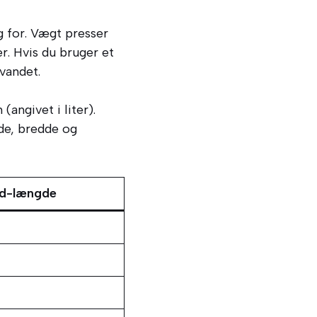
g for. Vægt presser
r. Hvis du bruger et
 vandet.
angivet i liter).
de, bredde og
rd-længde