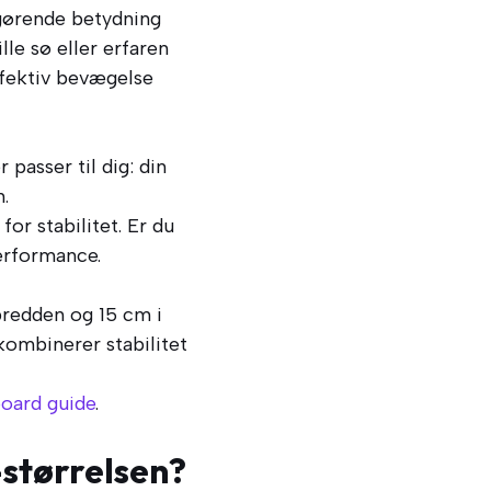
fgørende betydning
lle sø eller erfaren
ffektiv bevægelse
passer til dig: din
.
or stabilitet. Er du
performance.
bredden og 15 cm i
 kombinerer stabilitet
oard guide
.
størrelsen?