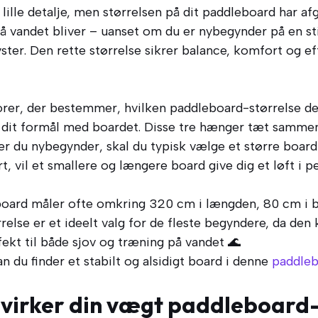
lille detalje, men størrelsen på dit paddleboard har a
på vandet bliver – uanset om du er nybegynder på en sti
ster. Den rette størrelse sikrer balance, komfort og e
rer, der bestemmer, hvilken paddleboard-størrelse der 
g dit formål med boardet. Disse tre hænger tæt sammen
er du nybegynder, skal du typisk vælge et større board f
rt, vil et smallere og længere board give dig et løft i 
-board måler ofte omkring 320 cm i længden, 80 cm i 
relse er et ideelt valg for de fleste begyndere, da den
ekt til både sjov og træning på vandet 🌊
du finder et stabilt og alsidigt board i denne
paddleb
virker din vægt paddleboard-