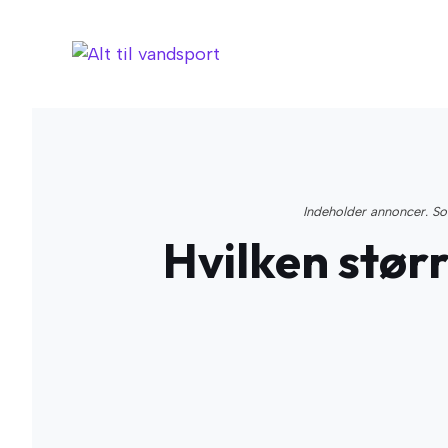
Hop
til
indhold
Indeholder annoncer. Som
Hvilken stør