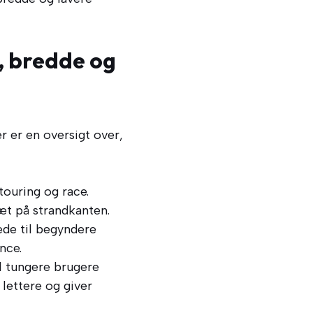
, bredde og
r er en oversigt over,
ouring og race.
æt på strandkanten.
ede til begyndere
nce.
l tungere brugere
 lettere og giver