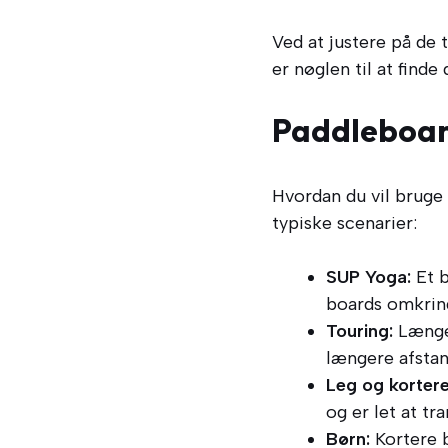
Ved at justere på de 
er nøglen til at finde
Paddleboard
Hvordan du vil bruge 
typiske scenarier:
SUP Yoga:
Et b
boards omkrin
Touring:
Længer
længere afstan
Leg og kortere
og er let at tr
Børn:
Kortere 