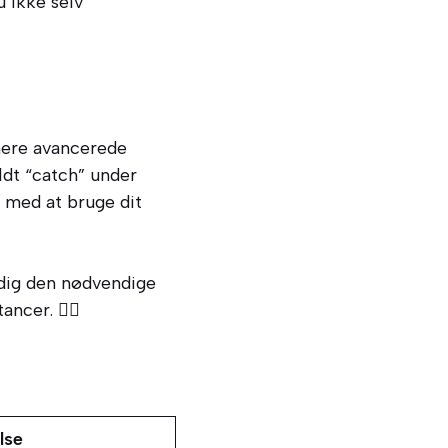
u ikke selv
mere avancerede
ldt “catch” under
 med at bruge dit
r dig den nødvendige
er. 🏋️‍♂️
lse