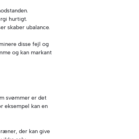
modstanden.
gi hurtigt.
er skaber ubalance.
inere disse fejl og
svømme og kan markant
Som svømmer er det
For eksempel kan en
ræner, der kan give