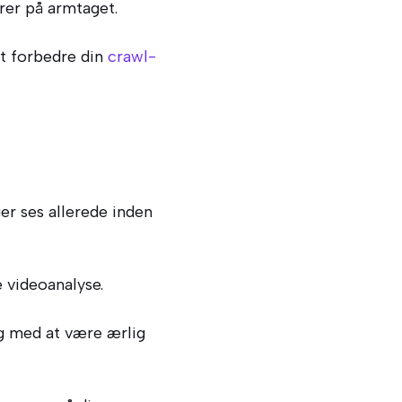
rer på armtaget.
at forbedre din
crawl-
r ses allerede inden
e videoanalyse.
ig med at være ærlig