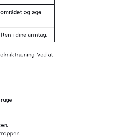
erområdet og øge
ten i dine armtag.
tekniktræning. Ved at
bruge
en.
kroppen.