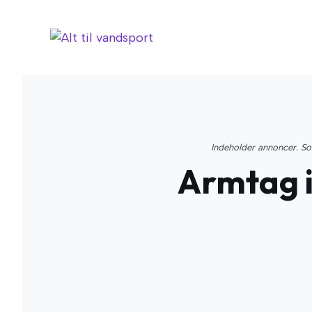
Hop
til
indhold
Indeholder annoncer. Som
Armtag i