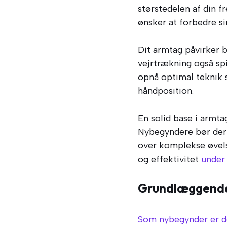
størstedelen af din f
ønsker at forbedre s
Dit armtag påvirker b
vejrtrækning også spi
opnå optimal teknik 
håndposition.
En solid base i armta
Nybegyndere bør derfo
over komplekse øvels
og effektivitet
under
Grundlæggende 
Som nybegynder er det