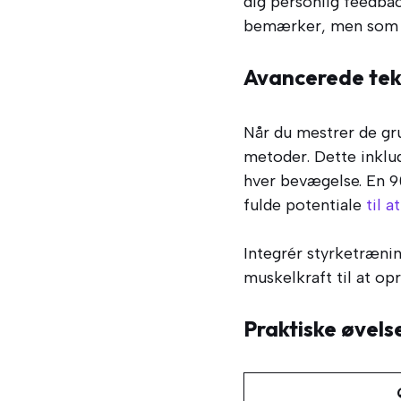
dig personlig feedbac
bemærker, men som ka
Avancerede tek
Når du mestrer de g
metoder. Dette inklud
hver bevægelse. En 9
fulde potentiale
til 
Integrér styrketrænin
muskelkraft til at op
Praktiske øvels