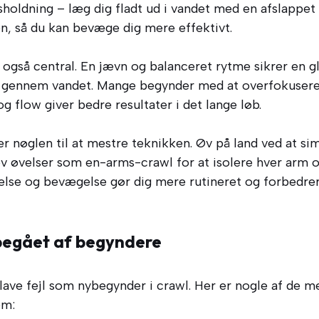
holdning – læg dig fladt ud i vandet med en afslappet
, så du kan bevæge dig mere effektivt.
også central. En jævn og balanceret rytme sikrer en g
g gennem vandet. Mange begynder med at overfokusere
g flow giver bedre resultater i det lange løb.
r nøglen til at mestre teknikken. Øv på land ved at si
øv øvelser som en-arms-crawl for at isolere hver arm o
lse og bevægelse gør dig mere rutineret og forbedrer 
 begået af begyndere
 lave fejl som nybegynder i crawl. Her er nogle af de m
em: