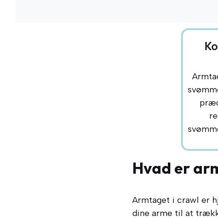
Ko
Armtag
svømmer
præc
re
svømmet
Hvad er arm
Armtaget i crawl er 
dine arme til at træk