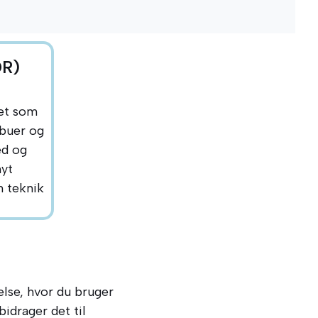
DR)
tet som
lbuer og
ed og
nyt
n teknik
lse, hvor du bruger
idrager det til