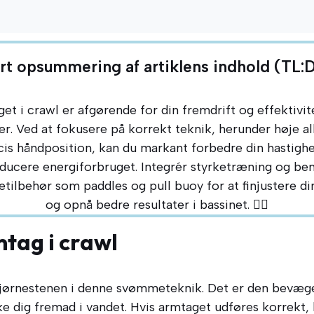
rt opsummering af artiklens indhold (TL:
et i crawl er afgørende for din fremdrift og effektivi
. Ved at fokusere på korrekt teknik, herunder høje a
is håndposition, kan du markant forbedre din hastigh
ducere energiforbruget. Integrér styrketræning og be
ilbehør som paddles og pull buoy for at finjustere di
og opnå bedre resultater i bassinet. 🏊‍♀️
tag i crawl
hjørnestenen i denne svømmeteknik. Det er den bevæge
ke dig fremad i vandet. Hvis armtaget udføres korrekt, b