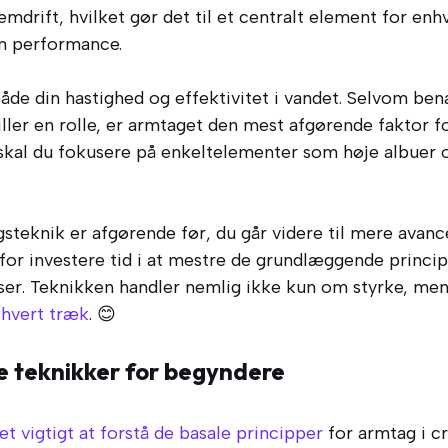
remdrift, hvilket gør det til et centralt element for e
in performance.
åde din hastighed og effektivitet i vandet. Selvom ben
ller en rolle, er armtaget den mest afgørende faktor fo
skal du fokusere på enkeltelementer som høje albuer 
gsteknik er afgørende før, du går videre til mere avanc
r investere tid i at mestre de grundlæggende principp
er. Teknikken handler nemlig ikke kun om styrke, me
 hvert træk
. 😊
teknikker for begyndere
 vigtigt at forstå de basale principper
for armtag i cr