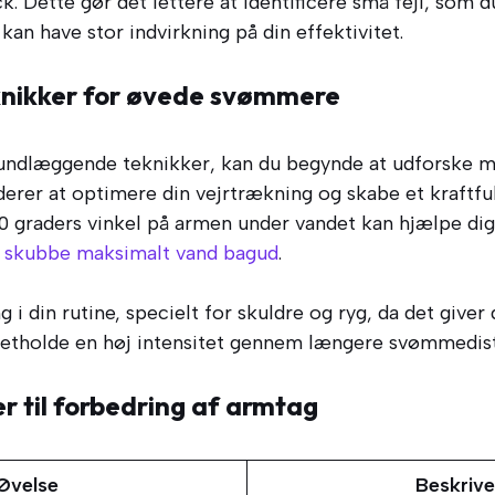
k. Dette gør det lettere at identificere små fejl, som d
n have stor indvirkning på din effektivitet.
nikker for øvede svømmere
rundlæggende teknikker, kan du begynde at udforske 
erer at optimere din vejrtrækning og skabe et kraftfu
0 graders vinkel på armen under vandet kan hjælpe dig
at skubbe maksimalt vand bagud
.
g i din rutine, specielt for skuldre og ryg, da det give
retholde en høj intensitet gennem længere svømmedistanc
er til forbedring af armtag
Øvelse
Beskrive