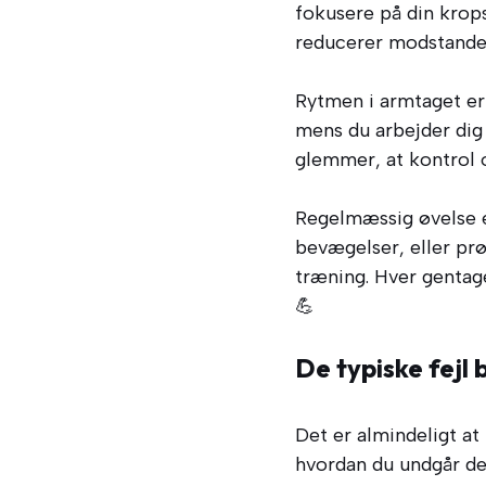
fokusere på din krops
reducerer modstanden
Rytmen i armtaget er 
mens du arbejder di
glemmer, at kontrol o
Regelmæssig øvelse e
bevægelser, eller pr
træning. Hver gentage
💪
De typiske fejl
Det er almindeligt at
hvordan du undgår d