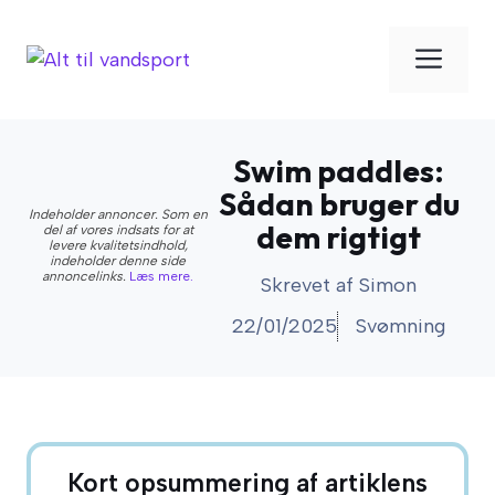
Hop
til
Men
indhold
Swim paddles:
Sådan bruger du
Indeholder annoncer. Som en
dem rigtigt
del af vores indsats for at
levere kvalitetsindhold,
indeholder denne side
annoncelinks.
Læs mere.
Skrevet af
Simon
22/01/2025
Svømning
Kort opsummering af artiklens